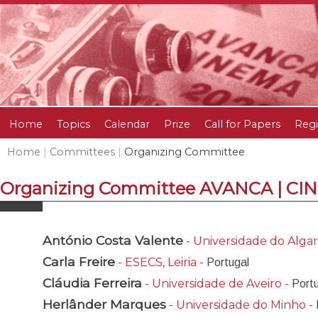
Home
Topics
Calendar
Prize
Call for Papers
Regi
Home
|
Committees
|
Organizing Committee
Organizing Committee AVANCA | CI
António Costa Valente
- Universidade do Algar
Carla Freire
- ESECS, Leiria -
Portugal
Cláudia Ferreira
- Universidade de Aveiro -
Port
Herlânder Marques
- Universidade do Minho -