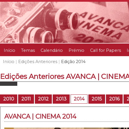
Início
Temas
Calendário
Prémio
Call for Papers
I
Início
|
Edições Anteriores
|
Edição 2014
Edições Anteriores AVANCA | CINEMA
2010
2011
2012
2013
2014
2015
2016
AVANCA | CINEMA 2014