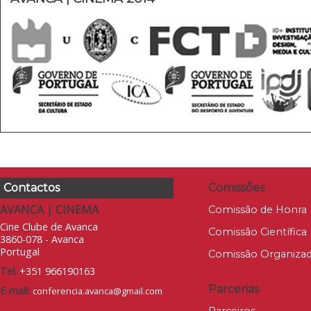
Contactos
Comissões
AVANCA | CINEMA
Comissão de Honra
Cine Clube de Avanca
Comissão Científica
3860-078 - Avanca
Portugal
Comissão Organiza
Tel:
+351 966190163
Parcerias
E-mail:
conferencia.avanca@gmail.com
Parceiros