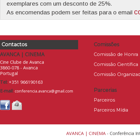
exemplares com um desconto de 25%.
c
As encomendas podem ser feitas para o email
Contactos
Comissões
AVANCA | CINEMA
Comissão de Honra
Cine Clube de Avanca
Comissão Científica
3860-078 - Avanca
Portugal
Comissão Organiza
Tel:
+351 966190163
Parcerias
E-mail:
conferencia.avanca@gmail.com
Parceiros
Parceiros Mídia
AVANCA | CINEMA
- Conferência In